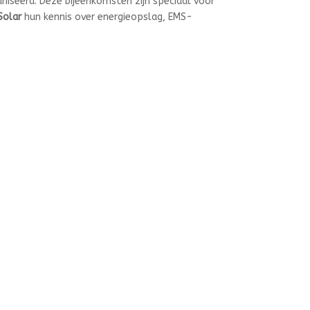
iseerd. Deze bijeenkomsten zijn speciaal voor
Solar
hun kennis over energieopslag, EMS-