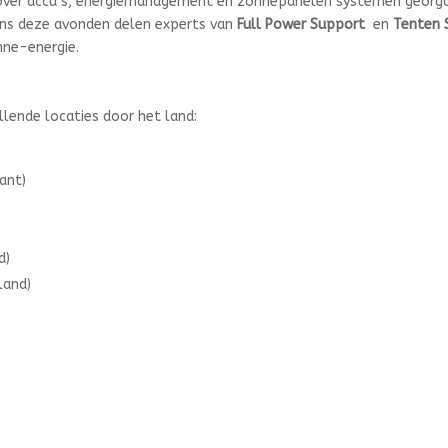
 over accu’s, energiemanagement en zonnepanelen systemen georgan
ens deze avonden delen experts van
Full Power Support
en
Tenten 
nne-energie.
lende locaties door het land:
ant)
d)
land)