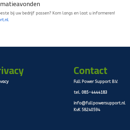
ormatieavonden
este bij uw bedrijf passen? Kom langs en laat u informeren!
rt.nl
rivacy
Contact
ivacy
Full Power Support B.V.
tel.
085-4444183
info@fullpowersupport.nl
KvK 58240594