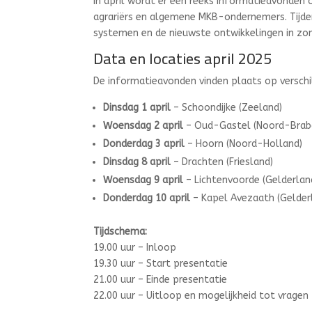
In april wordt er een reeks informatieavonden
agrariërs en algemene MKB-ondernemers. Tijd
systemen en de nieuwste ontwikkelingen in zo
Data en locaties april 2025
De informatieavonden vinden plaats op verschil
Dinsdag 1 april
– Schoondijke (Zeeland)
Woensdag 2 april
– Oud-Gastel (Noord-Brab
Donderdag 3 april
– Hoorn (Noord-Holland)
Dinsdag 8 april
– Drachten (Friesland)
Woensdag 9 april
– Lichtenvoorde (Gelderlan
Donderdag 10 april
– Kapel Avezaath (Gelder
Tijdschema:
19.00 uur – Inloop
19.30 uur – Start presentatie
21.00 uur – Einde presentatie
22.00 uur – Uitloop en mogelijkheid tot vragen